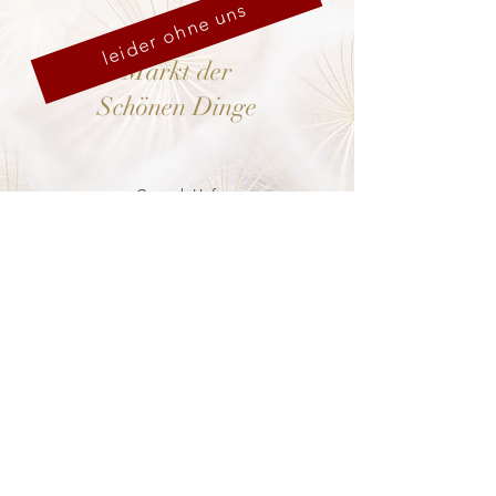
leider ohne uns
Markt der
Schönen Dinge
Cranach-Hof,
Lutherstadt Wittenberg
mehr dazu
8. - 13. Dezember 2026