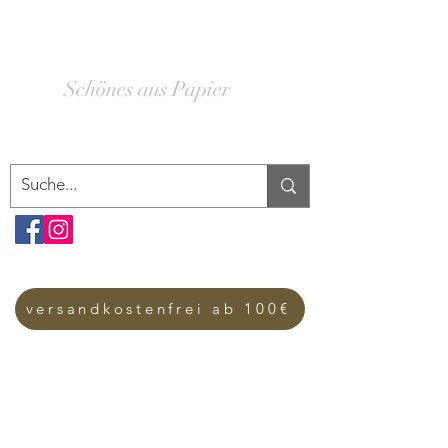
SCHACHTELWERK
Schönes aus Papier
versandkostenfrei ab 100€