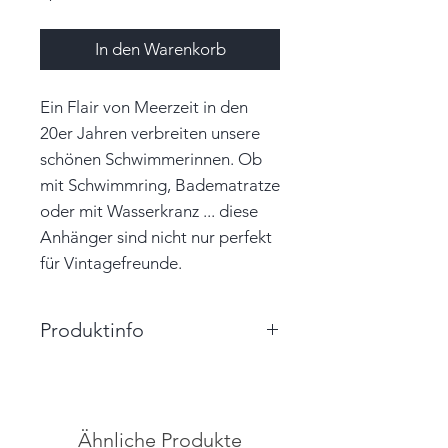
In den Warenkorb
Ein Flair von Meerzeit in den
20er Jahren verbreiten unsere
schönen Schwimmerinnen. Ob
mit Schwimmring, Badematratze
oder mit Wasserkranz ... diese
Anhänger sind nicht nur perfekt
für Vintagefreunde.
Produktinfo
Größe: 5,8cm x 6,0cm (BxH)
Farbe: lila, silber, flieder,
schwarz, Hautton
Ähnliche Produkte
Material: Papier, Garn