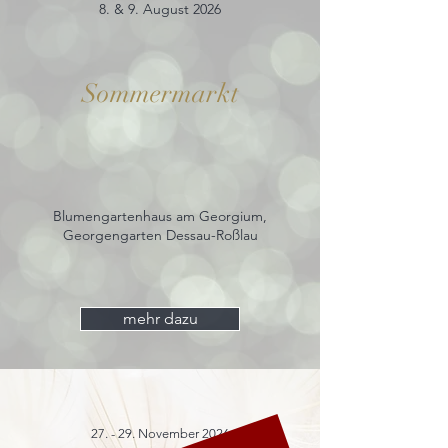
8. & 9. August 2026
Sommermarkt
Blumengartenhaus am Georgium,
Georgengarten Dessau-Roßlau
mehr dazu
27. - 29. November 2026