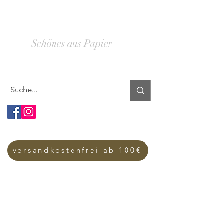
SCHACHTELWERK
Schönes aus Papier
versandkostenfrei ab 100€