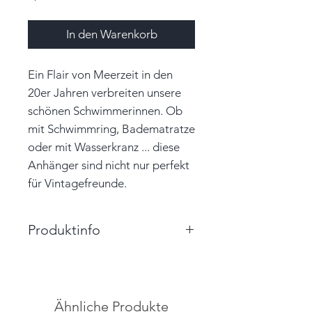
In den Warenkorb
Ein Flair von Meerzeit in den
20er Jahren verbreiten unsere
schönen Schwimmerinnen. Ob
mit Schwimmring, Badematratze
oder mit Wasserkranz ... diese
Anhänger sind nicht nur perfekt
für Vintagefreunde.
Produktinfo
Größe: 3,5cm x 8,0cm (BxH)
Farbe: creme, rosa, türkis, bunt,
braun
Ähnliche Produkte
Material: Papier, Garn