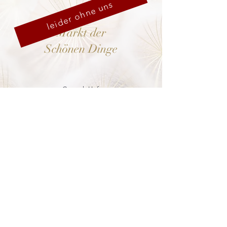
leider ohne uns
Markt der
Schönen Dinge
Cranach-Hof,
Lutherstadt Wittenberg
mehr dazu
8. - 13. Dezember 2026