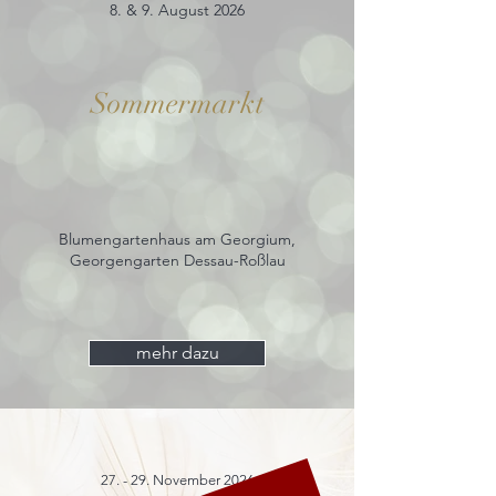
8. & 9. August 2026
Sommermarkt
Blumengartenhaus am Georgium,
Georgengarten Dessau-Roßlau
mehr dazu
27. - 29. November 2026