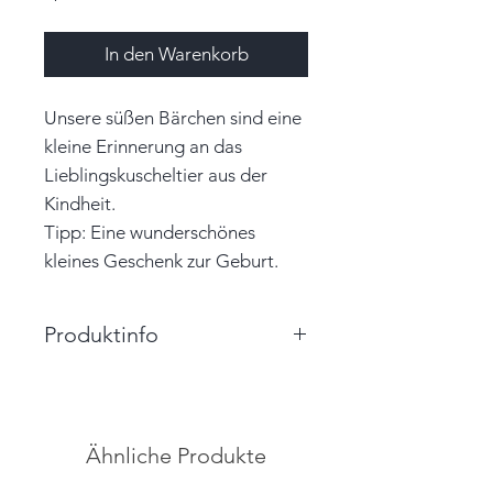
In den Warenkorb
Unsere süßen Bärchen sind eine
kleine Erinnerung an das
Lieblingskuscheltier aus der
Kindheit.
Tipp: Eine wunderschönes
kleines Geschenk zur Geburt.
Produktinfo
Größe: 4,5cm x 3,0cm x 1,7cm
(HxBxT)
Farbe: hellgrau, weiß
Ähnliche Produkte
Material: Papier, Garn