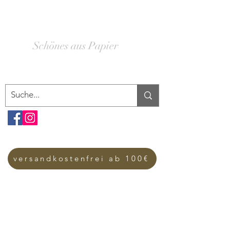
SCHACHTELWERK
Schönes aus Papier
versandkostenfrei ab 100€