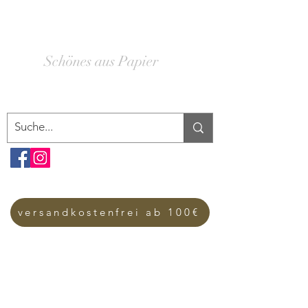
SCHACHTELWERK
Schönes aus Papier
versandkostenfrei ab 100€