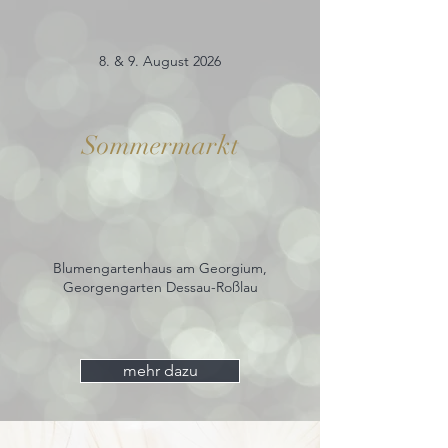
8. & 9. August 2026
Sommermarkt
Blumengartenhaus am Georgium,
Georgengarten Dessau-Roßlau
mehr dazu