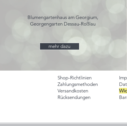
Blumengartenhaus am Georgium,
Georgengarten Dessau-Roßlau
mehr dazu
Shop-Richtlinien
Imp
Zahlungsmethoden
Dat
Versandkosten
Wid
Rücksendungen
Barr