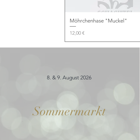
Möhrchenhase "Muckel"
Preis
12,00 €
8. & 9. August 2026
Sommermarkt