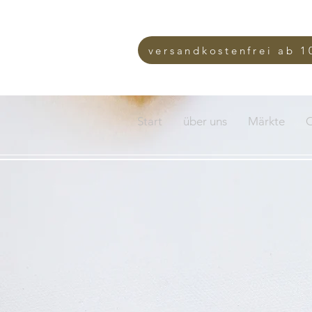
versandkostenfrei ab 1
Start
über uns
Märkte
O