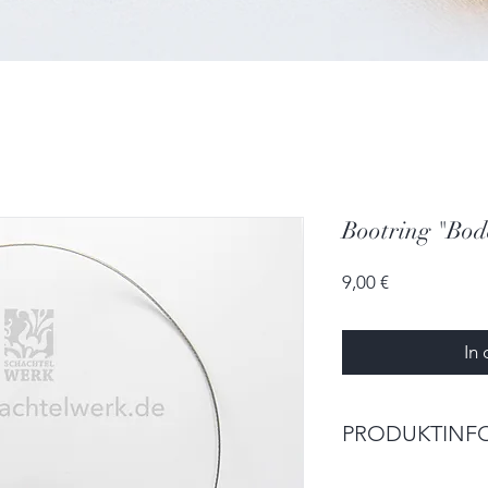
Bootring "Bod
Preis
9,00 €
In
PRODUKTINF
mit Papierboot