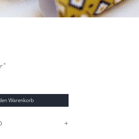
e"
 den Warenkorb
O