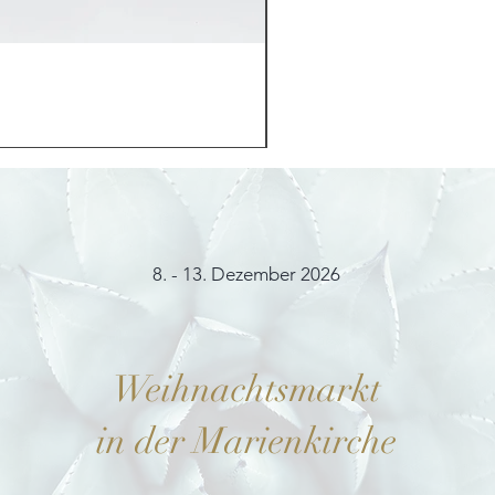
Möhrchenhase "Bunny"
Preis
12,00 €
8. - 13. Dezember 2026
Weihnachtsmarkt
in der Marienkirche