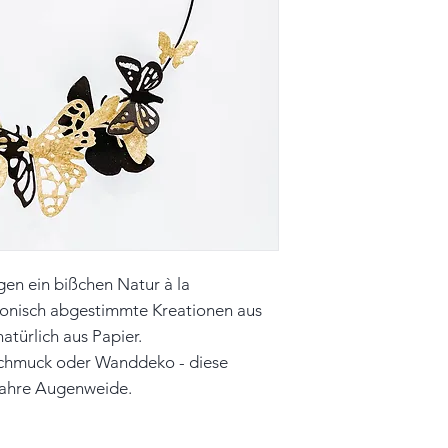
Größe: 15,0cm x 1
Farbe: schwarz, na
Metallring: schwa
Material: Papier, 
Unikat
Hinweis: Farben 
leicht vom Origin
en ein bißchen Natur à la
monisch abgestimmte Kreationen aus
natürlich aus Papier.
rschmuck oder Wanddeko - diese
wahre Augenweide.