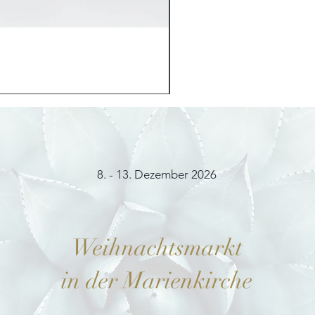
Möhrchenhase "Bunny"
Preis
12,00 €
8. - 13. Dezember 2026
Weihnachtsmarkt
in der Marienkirche