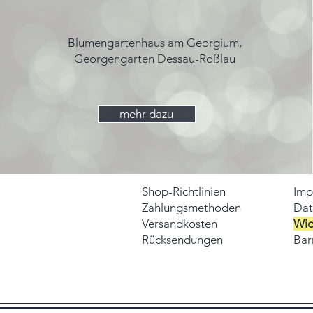
Blumengartenhaus am Georgium,
Georgengarten Dessau-Roßlau
mehr dazu
Shop-Richtlinien
Imp
Zahlungsmethoden
Dat
Versandkosten
Wid
Rücksendungen
Barr