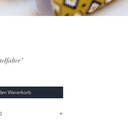
elfalter"
 den Warenkorb
O
en