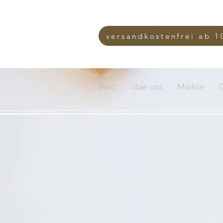
versandkostenfrei ab 1
Start
über uns
Märkte
O