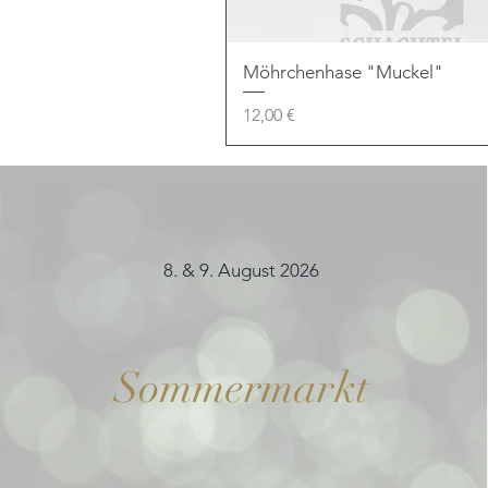
Möhrchenhase "Muckel"
Preis
12,00 €
8. & 9. August 2026
Sommermarkt