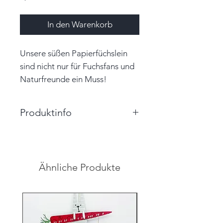
In den Warenkorb
Unsere süßen Papierfüchslein
sind nicht nur für Fuchsfans und
Naturfreunde ein Muss!
Produktinfo
Größe: 5,5cm x 7,0cm (BxH)
Farbe: orange, weiß, grün
Material: Papier, Garn
Ähnliche Produkte
Unikat
Hinweis: Farben auf den
Abbildungen können leicht vom
Original abweichen.