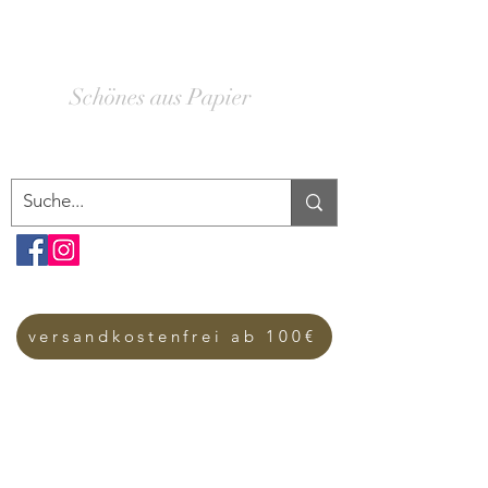
SCHACHTELWERK
Schönes aus Papier
versandkostenfrei ab 100€