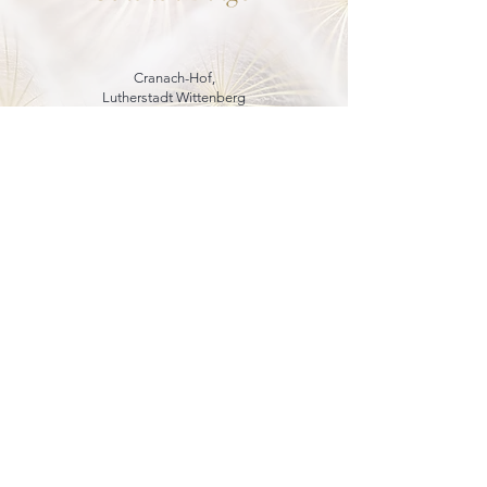
Cranach-Hof,
Lutherstadt Wittenberg
mehr dazu
8. - 13. Dezember 2026
Weihnachtsmarkt
in der Marienkirche