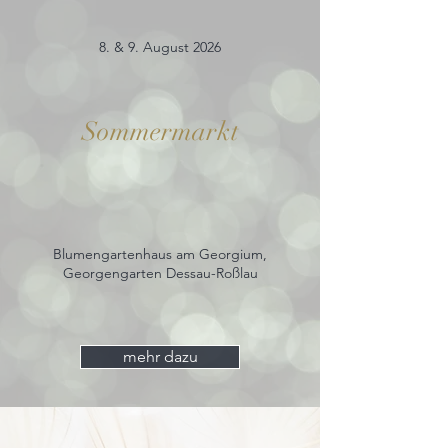
8. & 9. August 2026
Sommermarkt
Blumengartenhaus am Georgium,
Georgengarten Dessau-Roßlau
mehr dazu