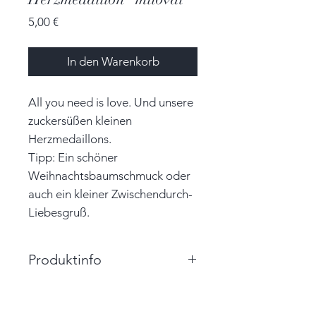
Preis
5,00 €
In den Warenkorb
All you need is love. Und unsere
zuckersüßen kleinen
Herzmedaillons.
Tipp: Ein schöner
Weihnachtsbaumschmuck oder
auch ein kleiner Zwischendurch-
Liebesgruß.
Produktinfo
Größe: 4,5cm x 4,0cm x 1,0cm
(BxHxT)