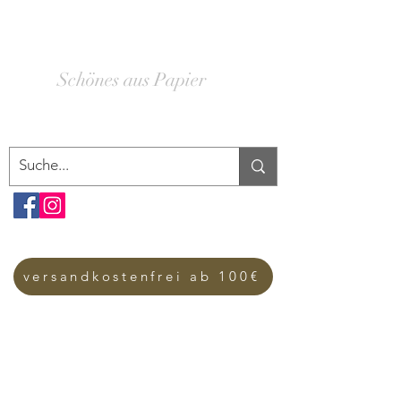
SCHACHTELWERK
Schönes aus Papier
versandkostenfrei ab 100€