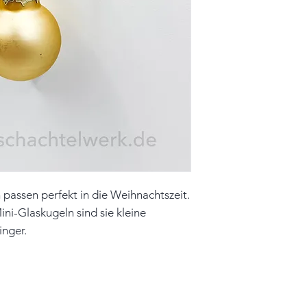
Farbe: weiß, gold
Farbe Miniglaskug
Material: Papier, 
Hinweis: Farben 
leicht vom Origin
passen perfekt in die Weihnachtszeit.
ni-Glaskugeln sind sie kleine
nger.