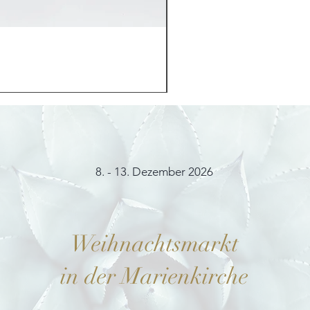
Möhrchenhase "Bunny"
Preis
12,00 €
8. - 13. Dezember 2026
Weihnachtsmarkt
in der Marienkirche