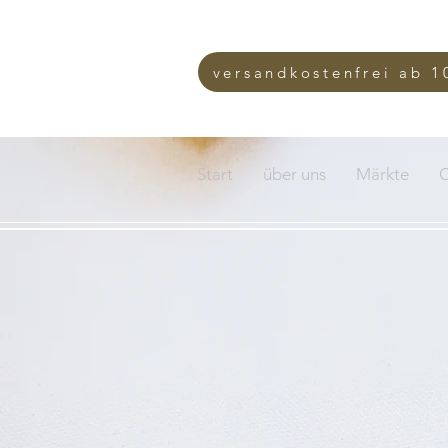
versandkostenfrei ab 1
Start
über uns
Märkte
O