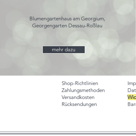
Blumengartenhaus am Georgium,
Georgengarten Dessau-Roßlau
mehr dazu
Shop-Richtlinien
Imp
Zahlungsmethoden
Dat
Versandkosten
Wid
Rücksendungen
Barr