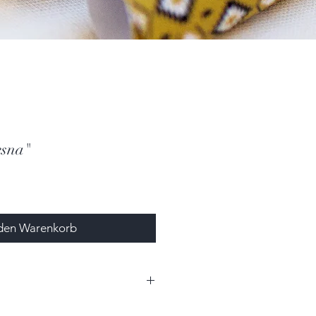
esna"
 den Warenkorb
5cm x 2,0cm (HxBxT)