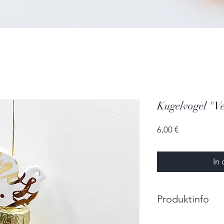
Kugelvogel "V
Preis
6,00 €
In
Produktinfo
Größe: 5,0cm x 2,