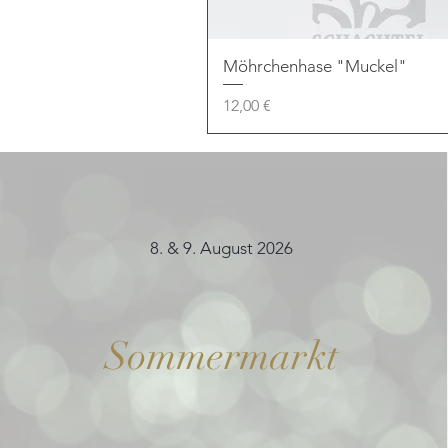
Möhrchenhase "Muckel"
Preis
12,00 €
8. & 9. August 2026
Sommermarkt