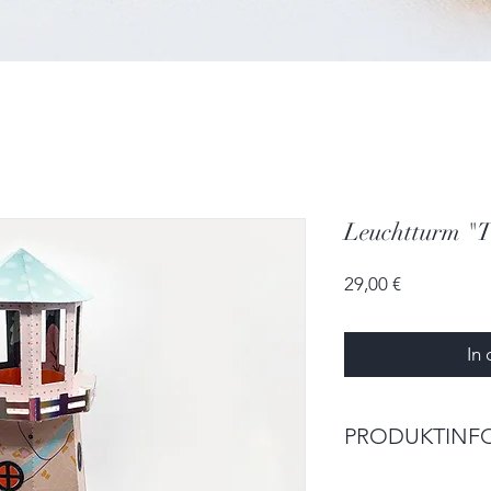
Leuchtturm "
Preis
29,00 €
In
PRODUKTINF
Größe: 9,0cm x 9,