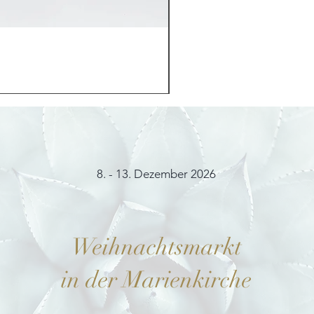
Möhrchenhase "Bunny"
Preis
12,00 €
8. - 13. Dezember 2026
Weihnachtsmarkt
in der Marienkirche