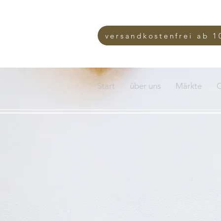
versandkostenfrei ab 1
Start
über uns
Märkte
O