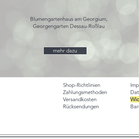
Blumengartenhaus am Georgium,
Georgengarten Dessau-Roßlau
mehr dazu
Shop-Richtlinien
Imp
Zahlungsmethoden
Dat
Versandkosten
Wid
Rücksendungen
Barr