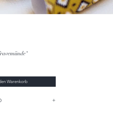
Travemünde"
 den Warenkorb
O
0cm x 21,0cm (BxTxH)