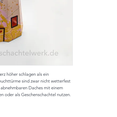
Farbe: rosa, orang
Material: Papier
Unikat
Hinweis: Farben 
leicht vom Origina
Teelicht nicht im 
rz höher schlagen als ein
uchttürme sind zwar nicht wetterfest
des abnehmbaren Daches mit einem
ten oder als Geschenschachtel nutzen.