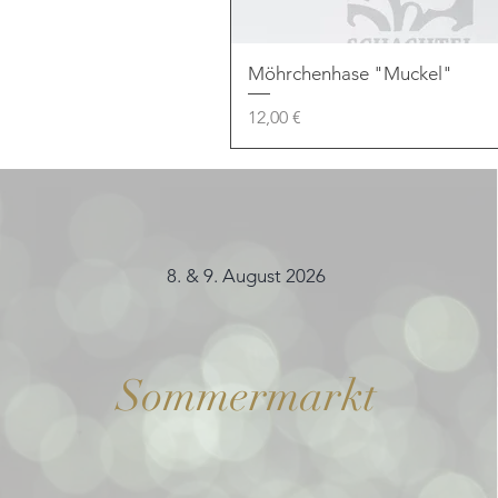
Möhrchenhase "Muckel"
Preis
12,00 €
8. & 9. August 2026
Sommermarkt