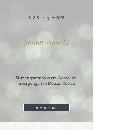
8. & 9. August 2026
Sommermarkt
Blumengartenhaus am Georgium,
Georgengarten Dessau-Roßlau
mehr dazu