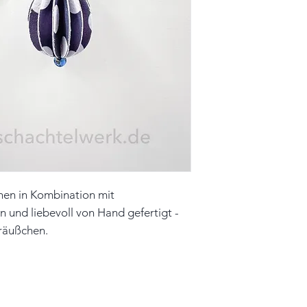
Größe Ei: 1,5cm x
Farbe: mauve, dunk
Material: Papier, 
Unikat
Hinweis: Farben 
leicht vom Origin
hen in Kombination mit
n und liebevoll von Hand gefertigt -
träußchen.