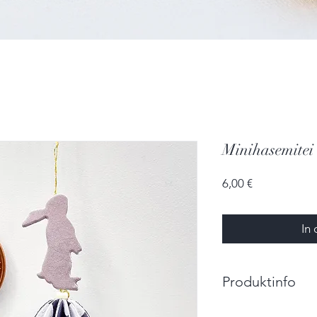
Minihasemitei
Preis
6,00 €
In
Produktinfo
Größe Hase: 1,2cm