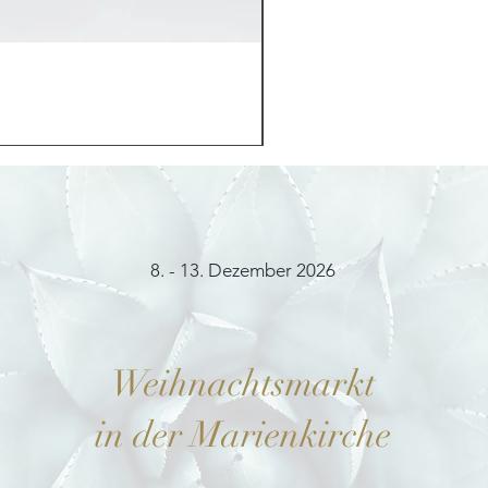
Möhrchenhase "Bunny"
Preis
12,00 €
8. - 13. Dezember 2026
Weihnachtsmarkt
in der Marienkirche