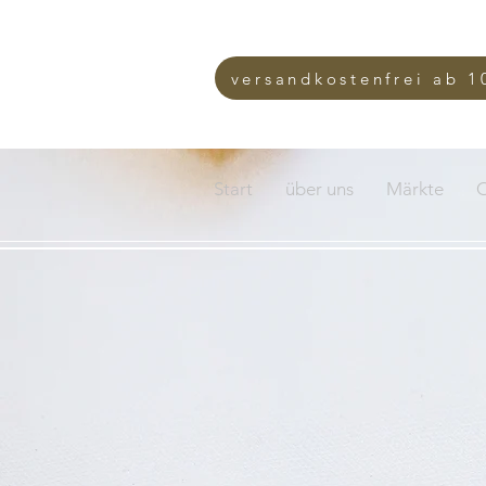
versandkostenfrei ab 1
Start
über uns
Märkte
O