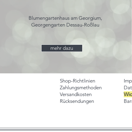
Blumengartenhaus am Georgium,
Georgengarten Dessau-Roßlau
mehr dazu
Shop-Richtlinien
Imp
Zahlungsmethoden
Dat
Versandkosten
Wid
Rücksendungen
Barr