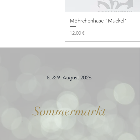
Möhrchenhase "Muckel"
Preis
12,00 €
8. & 9. August 2026
Sommermarkt