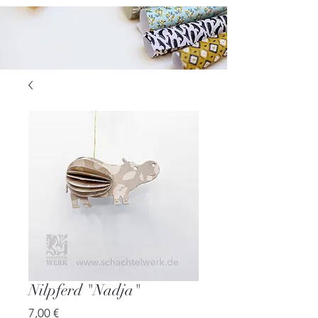
Nilpferd "Nadja"
Preis
7,00 €