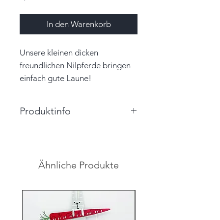
In den Warenkorb
Unsere kleinen dicken
freundlichen Nilpferde bringen
einfach gute Laune!
Produktinfo
Größe: 5,5 cm x 2,5 cm x 2,0 cm
(BxHxT)
Farbe: beige
Ähnliche Produkte
Material: Papier, Garn
Hinweis: Farben auf den
Abbildungen können leicht vom
Original abweichen.