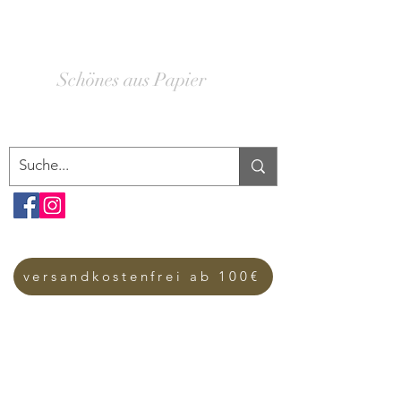
SCHACHTELWERK
Schönes aus Papier
versandkostenfrei ab 100€