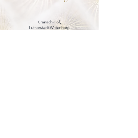
Cranach-Hof,
Lutherstadt Wittenberg
mehr dazu
8. - 13. Dezember 2026
Weihnachtsmarkt
in der Marienkirche