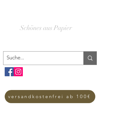
SCHACHTELWERK
Schönes aus Papier
versandkostenfrei ab 100€