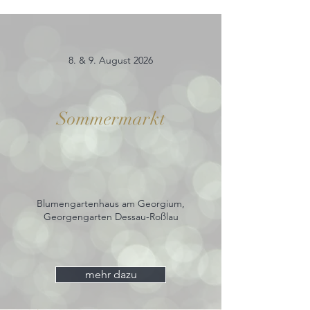
8. & 9. August 2026
Sommermarkt
Blumengartenhaus am Georgium,
Georgengarten Dessau-Roßlau
mehr dazu