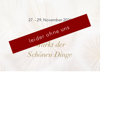
27. - 29. November 2026
leider ohne uns
Markt der
Schönen Dinge
Cranach-Hof,
Lutherstadt Wittenberg
mehr dazu