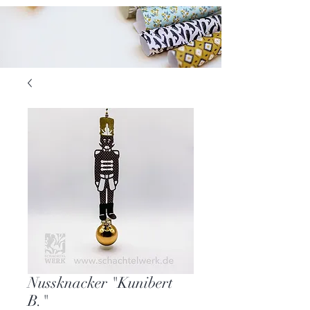
Nussknacker "Kunibert
B."