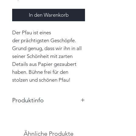
In den Warenkorb
Der Pfau ist eines
der prächtigsten Geschöpfe.
Grund genug, dass wir ihn in all
seiner Schönheit mit zarten
Details aus Papier gezaubert
haben. Bühne frei für den
stolzen und schönen Pfau!
Produktinfo
Größe: 6,0cm x 12,0cm (BxH)
Farbe: schilfgrün, blasstürkis,
pastellgelb
Ähnliche Produkte
Material: Papier, Garn