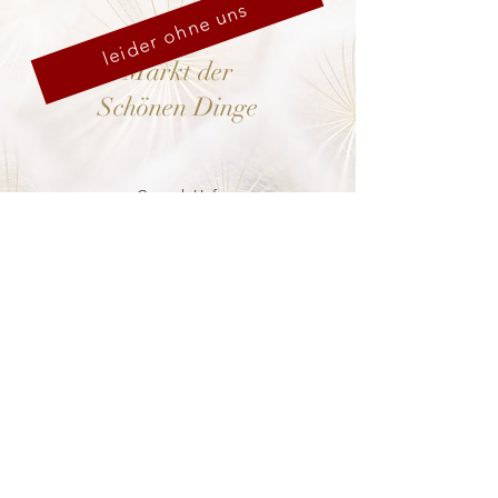
leider ohne uns
Markt der
Schönen Dinge
Cranach-Hof,
Lutherstadt Wittenberg
mehr dazu
8. - 13. Dezember 2026