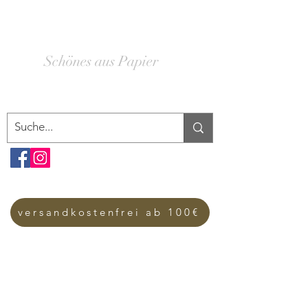
SCHACHTELWERK
Schönes aus Papier
versandkostenfrei ab 100€