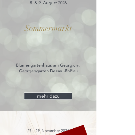
8. & 9. August 2026
Sommermarkt
Blumengartenhaus am Georgium,
Georgengarten Dessau-Roßlau
mehr dazu
27. - 29. November 2026