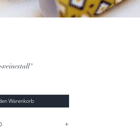
weinestall"
 den Warenkorb
O
0cm x 2,0cm (BxTxH)