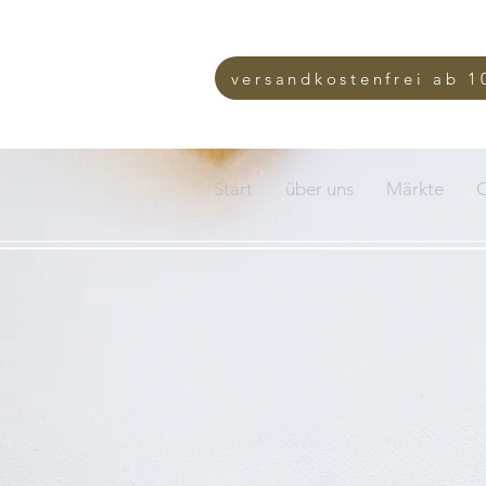
versandkostenfrei ab 1
Start
über uns
Märkte
O