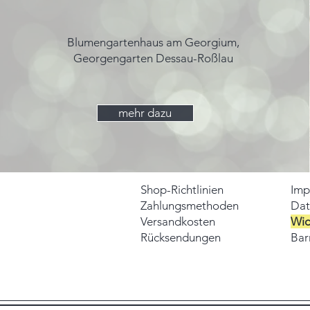
Blumengartenhaus am Georgium,
Georgengarten Dessau-Roßlau
mehr dazu
Shop-Richtlinien
Imp
Zahlungsmethoden
Dat
Versandkosten
Wid
Rücksendungen
Barr