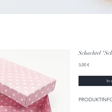
Schachtel "Sch
Preis
3,00 €
In
PRODUKTINF
Größe: 7,0cm x 4,