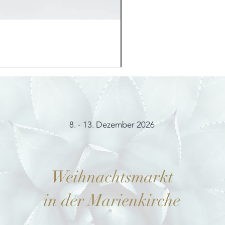
Möhrchenhase "Bunny"
Preis
12,00 €
8. - 13. Dezember 2026
Weihnachtsmarkt
in der Marienkirche