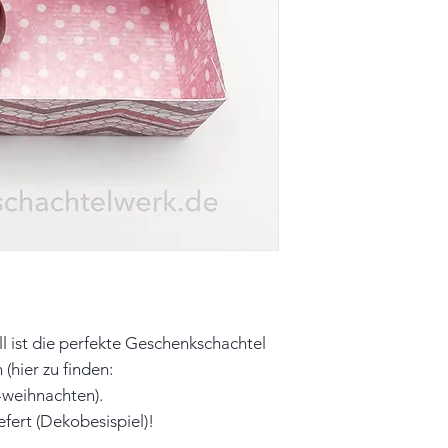
Farbe: rosa, weiß,
Material: Papier
Hinweis: Die Moti
zufällig. Farben 
leicht vom Origin
ll ist die perfekte Geschenkschachtel
(hier zu finden:
-weihnachten).
efert (Dekobesispiel)!