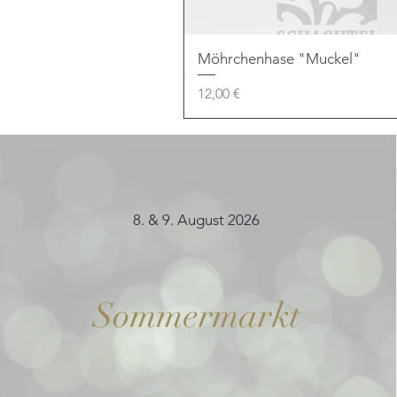
Möhrchenhase "Muckel"
Preis
12,00 €
8. & 9. August 2026
Sommermarkt