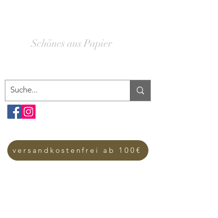
SCHACHTELWERK
Schönes aus Papier
versandkostenfrei ab 100€