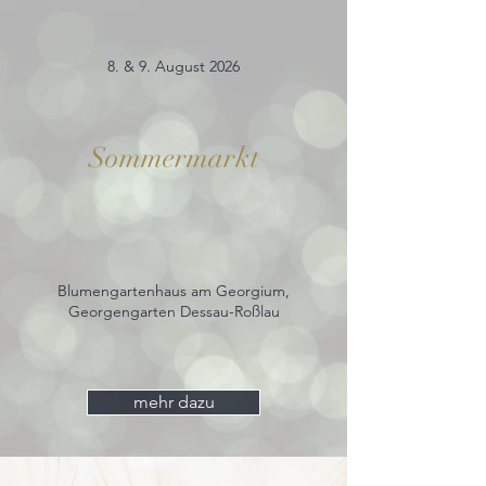
8. & 9. August 2026
Sommermarkt
Blumengartenhaus am Georgium,
Georgengarten Dessau-Roßlau
mehr dazu