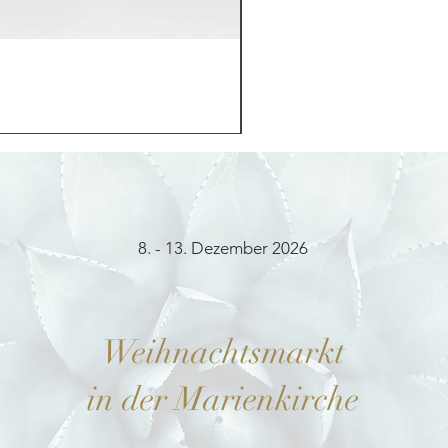
Möhrchenhase "Bunny"
Preis
12,00 €
8. - 13. Dezember 2026
Weihnachtsmarkt
in der Marienkirche