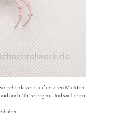
Farbe: rosa, pink, 
Material: Papier, 
Unikat
Hinweis: Farben 
leicht vom Origin
so echt, dass sie auf unseren Märkten
und auch "Ih"s sorgen. Und wir lieben
ebhaber.