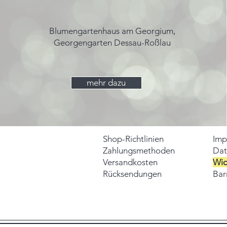
Blumengartenhaus am Georgium,
Georgengarten Dessau-Roßlau
mehr dazu
Shop-Richtlinien
Imp
Zahlungsmethoden
Dat
Versandkosten
Wid
Rücksendungen
Barr