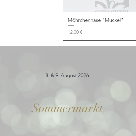
Möhrchenhase "Muckel"
Preis
12,00 €
8. & 9. August 2026
Sommermarkt