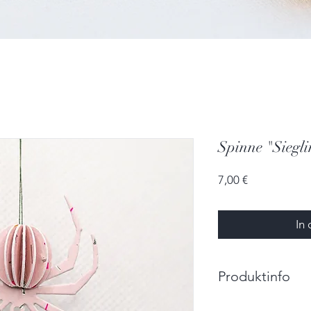
Spinne "Siegl
Preis
7,00 €
In
Produktinfo
Größe: 4,5cm x 5