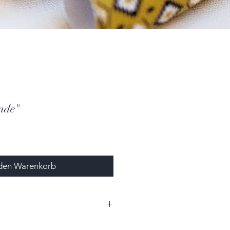
inde"
 den Warenkorb
,0cm x 1,3cm (BxHxT)