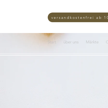
versandkostenfrei ab 1
Start
über uns
Märkte
O