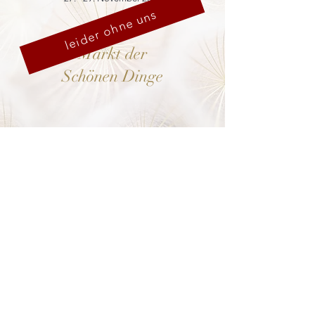
leider ohne uns
Markt der
Schönen Dinge
Cranach-Hof,
Lutherstadt Wittenberg
mehr dazu
8. - 13. Dezember 2026