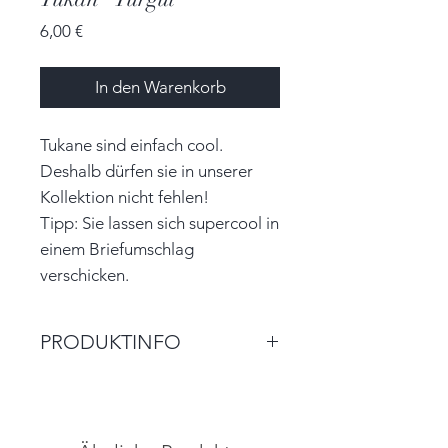
Preis
6,00 €
In den Warenkorb
Tukane sind einfach cool.
Deshalb dürfen sie in unserer
Kollektion nicht fehlen!
Tipp: Sie lassen sich supercool in
einem Briefumschlag
verschicken.
PRODUKTINFO
Größe: 7,0cm x 7,0cm (BxH)
Farbe: schwarz, gold, pink, rosa
Material: Papier, Garn