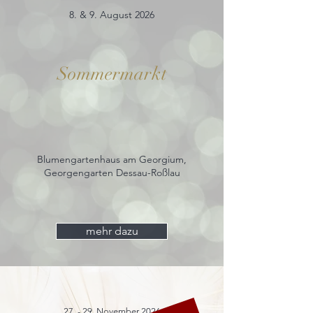
8. & 9. August 2026
Sommermarkt
Blumengartenhaus am Georgium,
Georgengarten Dessau-Roßlau
mehr dazu
27. - 29. November 2026