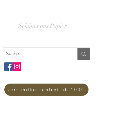
SCHACHTELWERK
Schönes aus Papier
versandkostenfrei ab 100€