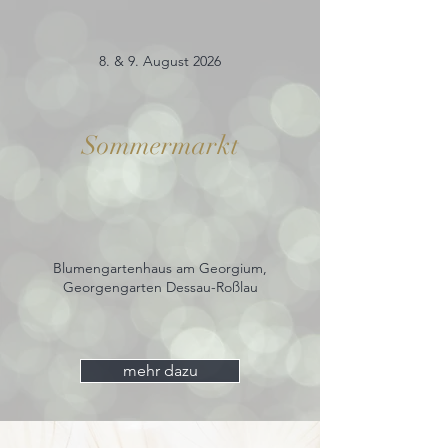
8. & 9. August 2026
Sommermarkt
Blumengartenhaus am Georgium,
Georgengarten Dessau-Roßlau
mehr dazu