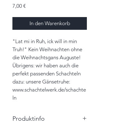
Preis
7,00 €
In den Warenkorb
"Lat mi in Ruh, ick will in min
Truh!" Kein Weihnachten ohne
die Weihnachtsgans Auguste!
Übrigens: wir haben auch die
perfekt passenden Schachteln
dazu: unsere Gänsetruhe:
www.schachtelwerk.de/schachte
ln
Produktinfo
Größe: 7,0cm x 2,5cm x 2,0cm