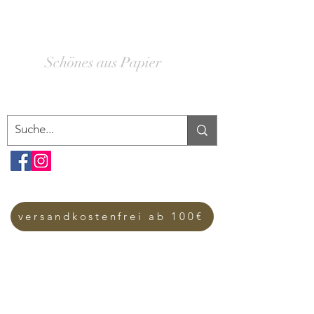
SCHACHTELWERK
Schönes aus Papier
versandkostenfrei ab 100€