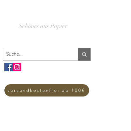
SCHACHTELWERK
Schönes aus Papier
versandkostenfrei ab 100€