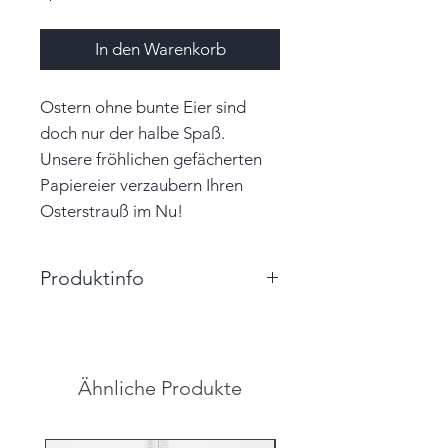
In den Warenkorb
Ostern ohne bunte Eier sind
doch nur der halbe Spaß.
Unsere fröhlichen gefächerten
Papiereier verzaubern Ihren
Osterstrauß im Nu!
Produktinfo
Größe: 4,0cm x 5,5cm x 4,0cm
(BxHxT)
Farbe: rehbraun, beige, grün
Ähnliche Produkte
Material: Papier, Perlen, Garn
Unikat
Hinweis: Farben auf den