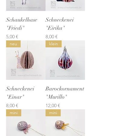
Schaukelhase
Schneckenei
"Friedi"
"Eirika"
Preis
Preis
5,00 €
8,00 €
neu
klein
Schneckenei
Barockornament
"Einar"
"Murillo"
Preis
Preis
8,00 €
12,00 €
mini
mini