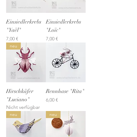
Einsiedlerkrebs
Einsiedlerkrebs
"Yaël"
"Loïc"
Preis
Preis
7,00 €
7,00 €
neu
Hirschkäfer
Rennhase "Rita"
"Luciano"
Preis
6,00 €
Nicht verfügbar
neu
neu