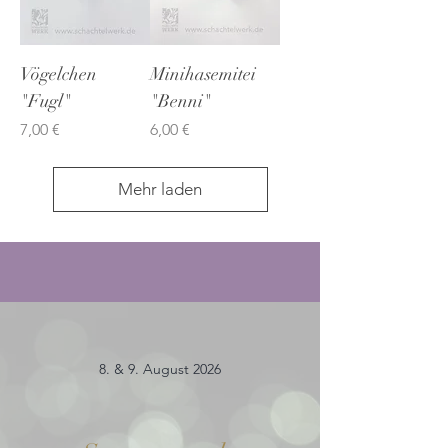
Vögelchen
Minihasemitei
"Fugl"
"Benni"
Preis
Preis
7,00 €
6,00 €
Mehr laden
8. & 9. August 2026