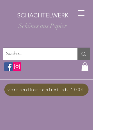
SCHACHTELWERK
Schönes aus Papier
versandkostenfrei ab 100€