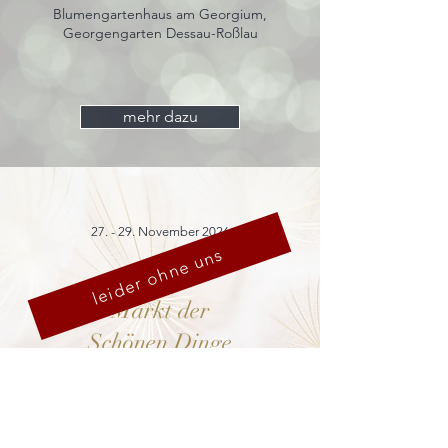
Blumengartenhaus am Georgium,
Georgengarten Dessau-Roßlau
mehr dazu
27. - 29. November 2026
leider ohne uns
Markt der
Schönen Dinge
Cranach-Hof,
Lutherstadt Wittenberg