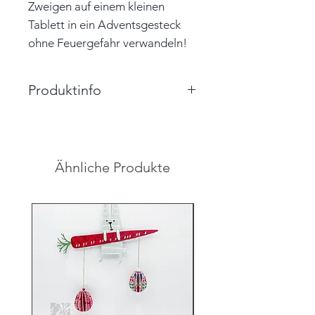
Zweigen auf einem kleinen
Tablett in ein Adventsgesteck
ohne Feuergefahr verwandeln!
Produktinfo
Lieferumfang: 4 Häuser
(ungefüllt), 4 Dekoklemmen, 1
Schachtel
Ähnliche Produkte
Größe Haus: 5,0cm x 5,0cm x
8,0cm (BxTxH)
Größe Schachtel: 9,0cm x
9,0cm x 3,5cm (BxTxH)
Farbe: grau, schwarz
Material: Papier, gestempelt,
Dekoklemmen
Hinweis: Farben auf den
Abbildungen können leicht vom