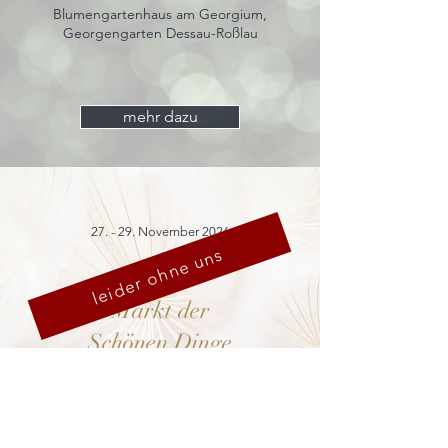
Blumengartenhaus am Georgium,
Georgengarten Dessau-Roßlau
mehr dazu
27. - 29. November 2026
leider ohne uns
Markt der
Schönen Dinge
Cranach-Hof,
Lutherstadt Wittenberg