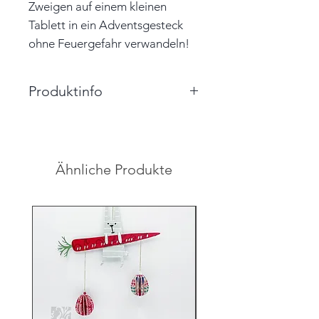
Zweigen auf einem kleinen
Tablett in ein Adventsgesteck
ohne Feuergefahr verwandeln!
Produktinfo
Lieferumfang: 4 Häuser
(ungefüllt), 4 Dekoklemmen, 1
Schachtel
Ähnliche Produkte
Größe Haus: 5,0cm x 5,0cm x
8,0cm (BxTxH)
Größe Schachtel: 9,0cm x
9,0cm x 3,5cm (BxTxH)
Farbe: creme, rot, schwarz
Material: Papier, gestempelt,
Dekoklemmen
Hinweis: Farben auf den
Abbildungen können leicht vom