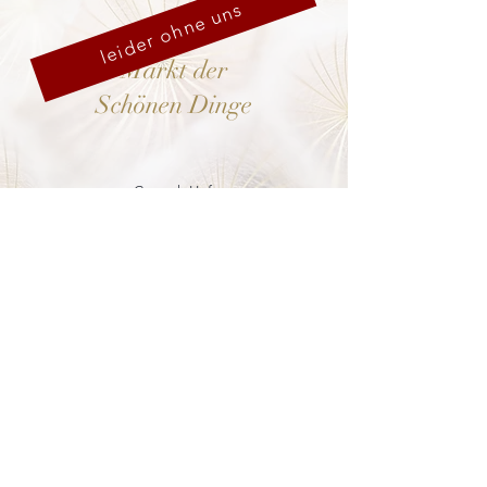
leider ohne uns
Markt der
Schönen Dinge
Cranach-Hof,
Lutherstadt Wittenberg
mehr dazu
8. - 13. Dezember 2026