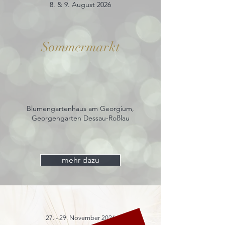
8. & 9. August 2026
Sommermarkt
Blumengartenhaus am Georgium,
Georgengarten Dessau-Roßlau
mehr dazu
27. - 29. November 2026