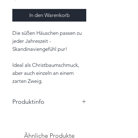
In den Warenkorb
Die süßen Häuschen passen zu
jeder Jahreszeit -
Skandinaviengefühl pur!
Ideal als Christbaumschmuck,
aber auch einzeln an einem
zarten Zweig.
Produktinfo
Größe: 4,5cm x 5,5cm x 4,0cm
(BxHxT)
Farbe: dunkelrot, weiß, beige
Ähnliche Produkte
Material: Papier, Glasperlen,