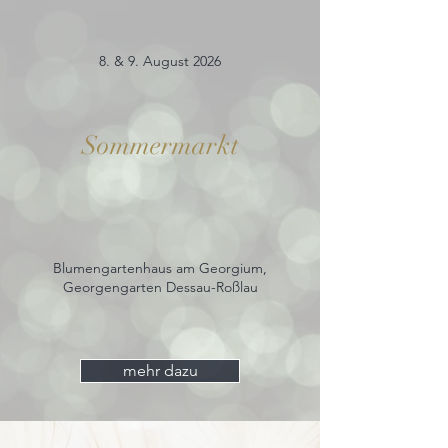
8. & 9. August 2026
Sommermarkt
Blumengartenhaus am Georgium,
Georgengarten Dessau-Roßlau
mehr dazu