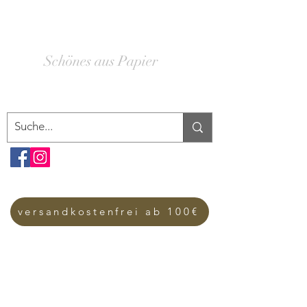
SCHACHTELWERK
Schönes aus Papier
versandkostenfrei ab 100€