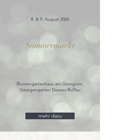
8. & 9. August 2026
Sommermarkt
Blumengartenhaus am Georgium,
Georgengarten Dessau-Roßlau
mehr dazu