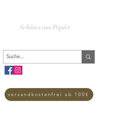
SCHACHTELWERK
Schönes aus Papier
versandkostenfrei ab 100€