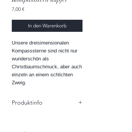
Preis
7,00 €
In den Warenkorb
Unsere dreisimensionalen
Kompasssterne sind nicht nur
wunderschön als
Christbaumschmuck, aber auch
einzeln an einem schlichten
Zweig.
Produktinfo
Größe: 5,0cm x 5,0cm x 1,8cm
(BxHxT)
Farbe: kupfer, weiß