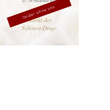
27. - 29. November 2026
leider ohne uns
Markt der
Schönen Dinge
Cranach-Hof,
Lutherstadt Wittenberg
mehr dazu
8. - 13. Dezember 2026