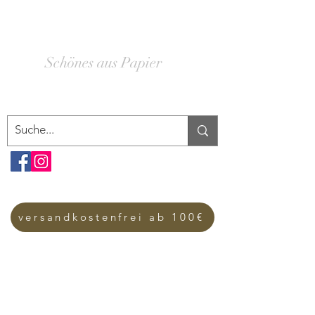
SCHACHTELWERK
Schönes aus Papier
versandkostenfrei ab 100€