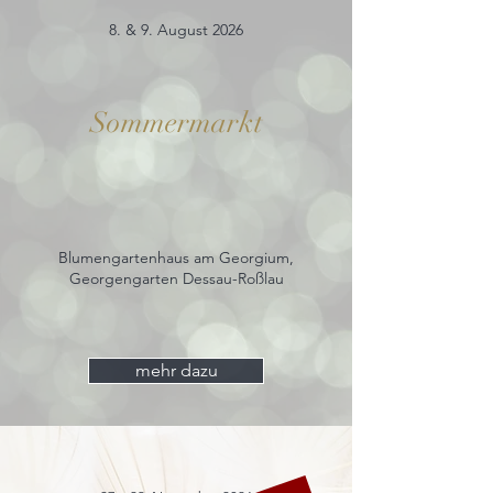
8. & 9. August 2026
Sommermarkt
Blumengartenhaus am Georgium,
Georgengarten Dessau-Roßlau
mehr dazu