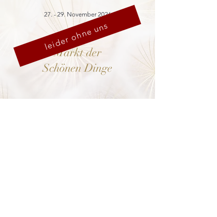
27. - 29. November 2026
leider ohne uns
Markt der
Schönen Dinge
Cranach-Hof,
Lutherstadt Wittenberg
mehr dazu
8. - 13. Dezember 2026