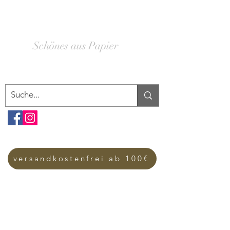
SCHACHTELWERK
Schönes aus Papier
versandkostenfrei ab 100€