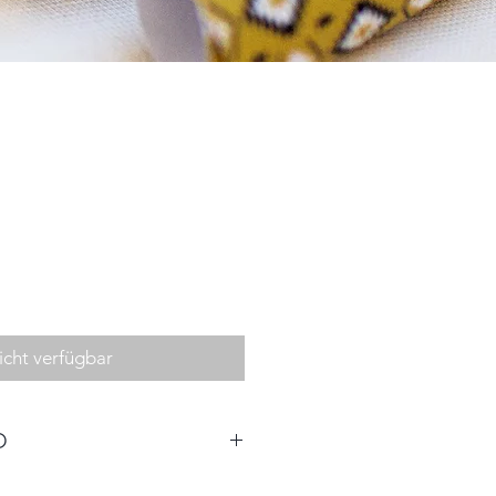
icht verfügbar
O
0cm x 1,5 cm(ca. BxHxT)