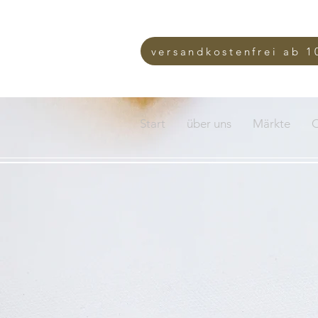
versandkostenfrei ab 1
Start
über uns
Märkte
O