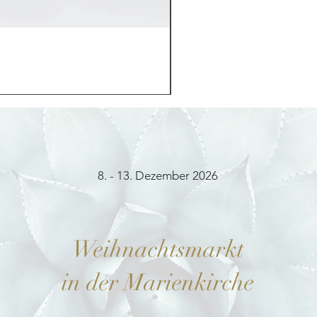
Möhrchenhase "Bunny"
Preis
12,00 €
8. - 13. Dezember 2026
Weihnachtsmarkt
in der Marienkirche