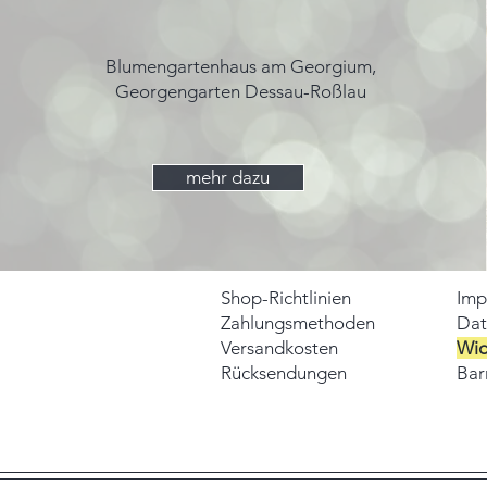
Blumengartenhaus am Georgium,
Georgengarten Dessau-Roßlau
mehr dazu
Shop-Richtlinien
Imp
Zahlungsmethoden
Dat
Versandkosten
Wid
Rücksendungen
Barr