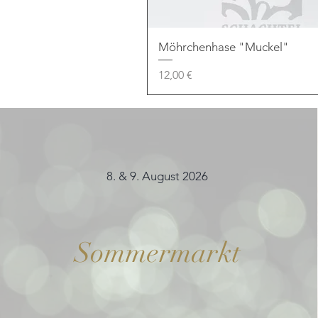
Möhrchenhase "Muckel"
Preis
12,00 €
8. & 9. August 2026
Sommermarkt