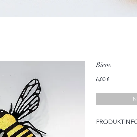
Biene
Preis
6,00 €
N
PRODUKTINF
Größe: 7,5cm x 5,