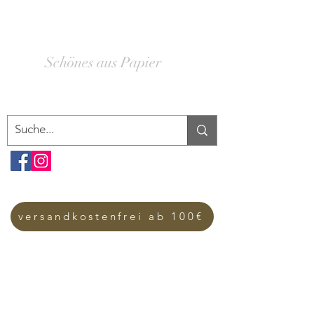
SCHACHTELWERK
Schönes aus Papier
versandkostenfrei ab 100€