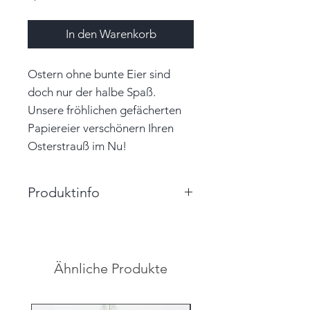
In den Warenkorb
Ostern ohne bunte Eier sind
doch nur der halbe Spaß.
Unsere fröhlichen gefächerten
Papiereier verschönern Ihren
Osterstrauß im Nu!
Produktinfo
Größe: 3,5cm x 6,0cm x 3,5cm
(BxHxT)
Farbe: rot, creme, grün, schwarz
Ähnliche Produkte
Material: Papier, Perlen, Garn
Hinweis: Farben auf den