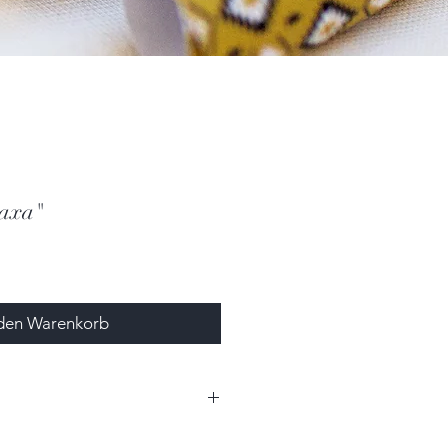
raxa"
 den Warenkorb
0cm x 4,0cm (BxHxT)