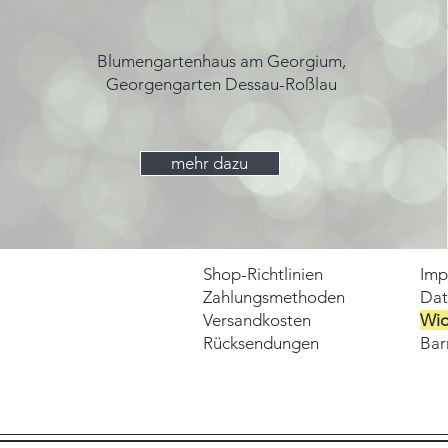
Blumengartenhaus am Georgium,
Georgengarten Dessau-Roßlau
mehr dazu
Shop-Richtlinien
Imp
Zahlungsmethoden
Dat
Versandkosten
Wid
Rücksendungen
Barr