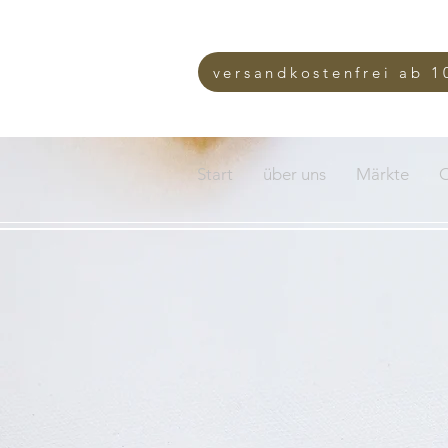
versandkostenfrei ab 1
Start
über uns
Märkte
O