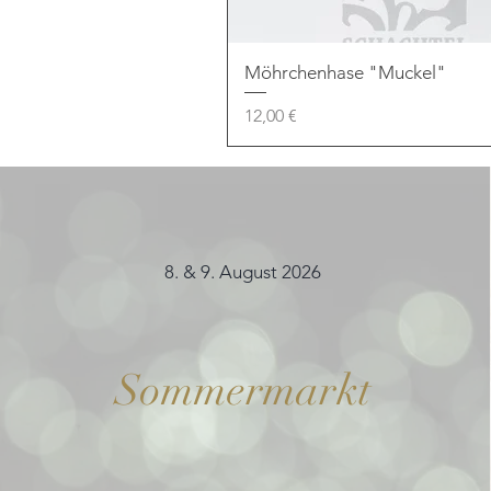
Möhrchenhase "Muckel"
Preis
12,00 €
8. & 9. August 2026
Sommermarkt