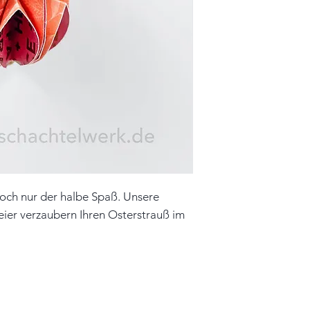
Farbe: rot, orange
Material: Papier, 
Unikat
Hinweis: Farben 
leicht vom Origin
doch nur der halbe Spaß. Unsere
eier verzaubern Ihren Osterstrauß im