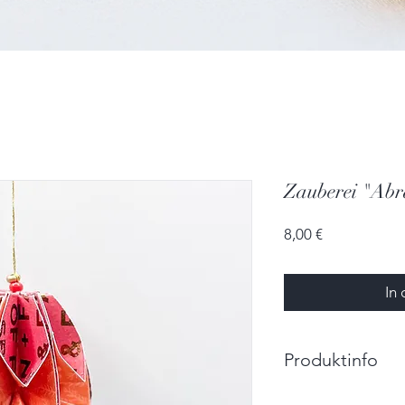
Zauberei "Ab
Preis
8,00 €
In
Produktinfo
Größe: 3,0cm x 4,