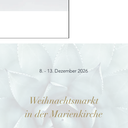
Möhrchenhase "Bunny"
Preis
12,00 €
8. - 13. Dezember 2026
Weihnachtsmarkt
in der Marienkirche