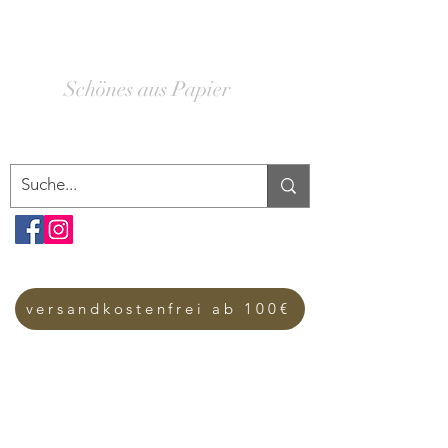
SCHACHTELWERK
Schönes aus Papier
versandkostenfrei ab 100€