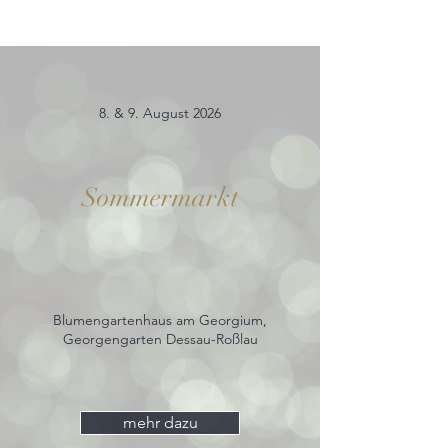
8. & 9. August 2026
Sommermarkt
Blumengartenhaus am Georgium,
Georgengarten Dessau-Roßlau
mehr dazu