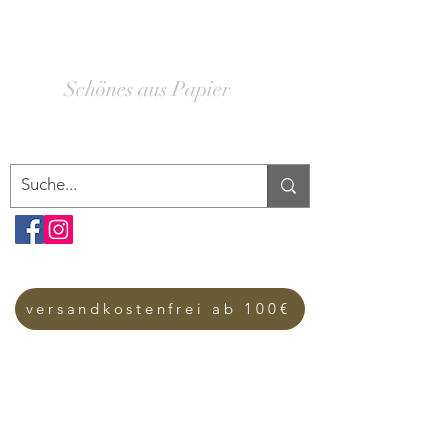
SCHACHTELWERK
Schönes aus Papier
versandkostenfrei ab 100€