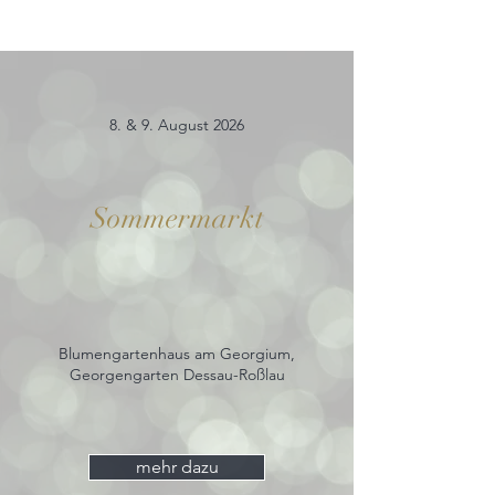
8. & 9. August 2026
Sommermarkt
Blumengartenhaus am Georgium,
Georgengarten Dessau-Roßlau
mehr dazu