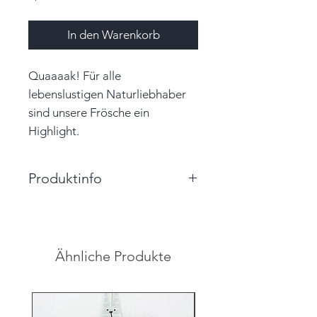
In den Warenkorb
Quaaaak! Für alle
lebenslustigen Naturliebhaber
sind unsere Frösche ein
Highlight.
Produktinfo
Größe: 4,0cm x 7,0cm x 2,0cm
(BxHxT)
Farbe: orange
Ähnliche Produkte
Material: Papier, Garn
Unikat
Hinweis: Farben auf den
Abbildungen können leicht vom