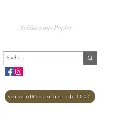
SCHACHTELWERK
Schönes aus Papier
versandkostenfrei ab 100€