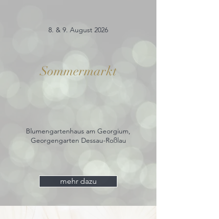
8. & 9. August 2026
Sommermarkt
Blumengartenhaus am Georgium,
Georgengarten Dessau-Roßlau
mehr dazu