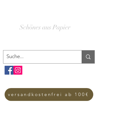
SCHACHTELWERK
Schönes aus Papier
versandkostenfrei ab 100€