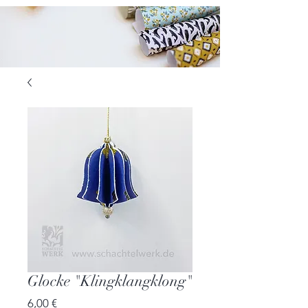
Glocke "Klingklangklong"
Preis
6,00 €