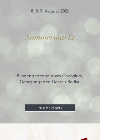
8. & 9. August 2026
Sommermarkt
Blumengartenhaus am Georgium,
Georgengarten Dessau-Roßlau
mehr dazu