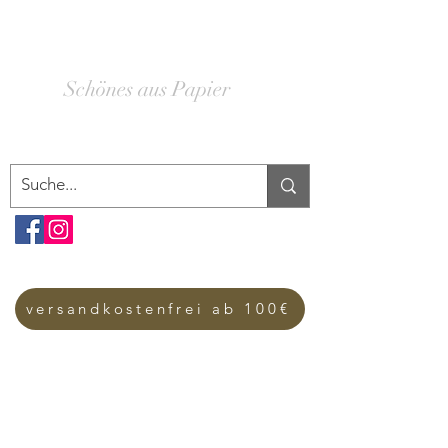
SCHACHTELWERK
Schönes aus Papier
versandkostenfrei ab 100€