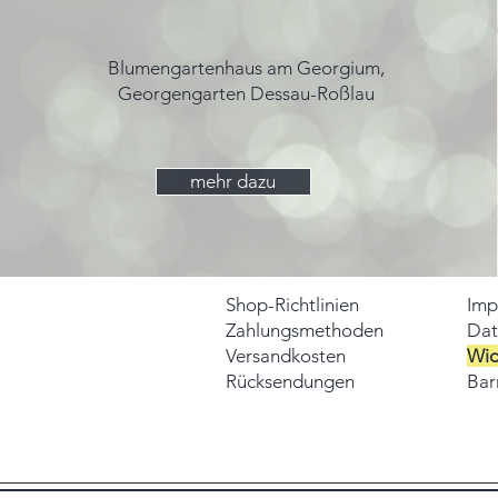
Blumengartenhaus am Georgium,
Georgengarten Dessau-Roßlau
mehr dazu
Shop-Richtlinien
Imp
Zahlungsmethoden
Dat
Versandkosten
Wid
Rücksendungen
Barr