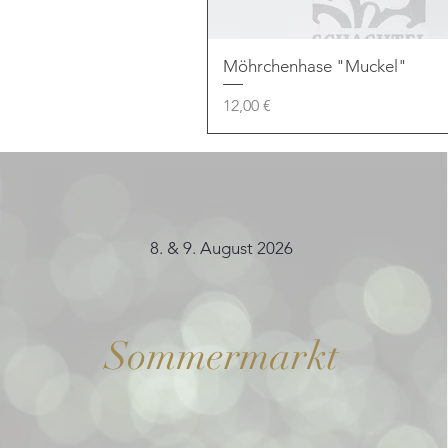
Möhrchenhase "Muckel"
Preis
12,00 €
8. & 9. August 2026
Sommermarkt