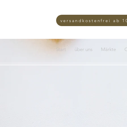
versandkostenfrei ab 1
Start
über uns
Märkte
O