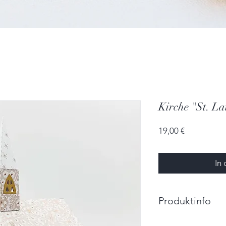
Kirche "St. La
Preis
19,00 €
In
Produktinfo
Größe: 14,0cm x 9