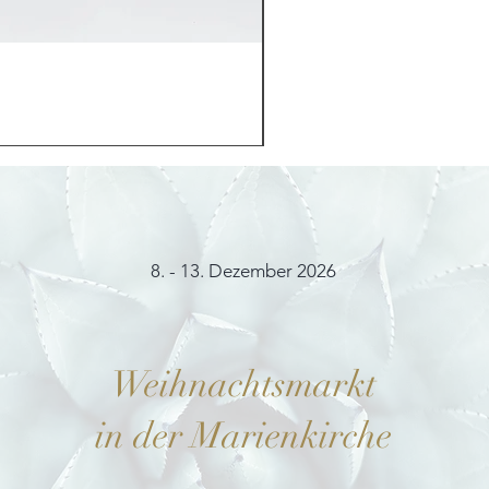
Möhrchenhase "Bunny"
Preis
12,00 €
8. - 13. Dezember 2026
Weihnachtsmarkt
in der Marienkirche