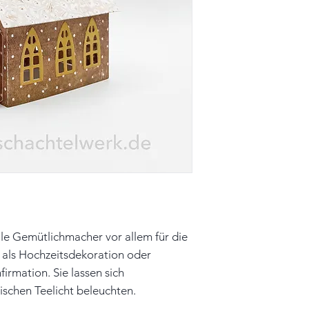
Farbe: braun, beig
Material: Papier
Unikat
Hinweis: Farben 
leicht vom Origin
Elektrisches Teeli
enthalten.
olle Gemütlichmacher vor allem für die
t als Hochzeitsdekoration oder
irmation. Sie lassen sich
ischen Teelicht beleuchten.