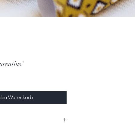
urentius"
 den Warenkorb
,0cm x 6,0cm (HxBxT)