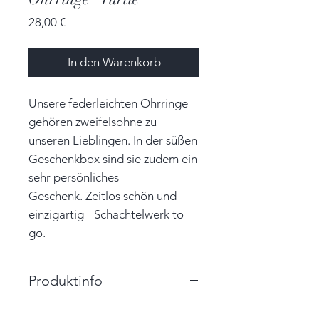
Preis
28,00 €
In den Warenkorb
Unsere federleichten Ohrringe
gehören zweifelsohne zu
unseren Lieblingen. In der süßen
Geschenkbox sind sie zudem ein
sehr persönliches
Geschenk. Zeitlos schön und
einzigartig - Schachtelwerk to
go.
Produktinfo
Ohrringe (Minikugel):