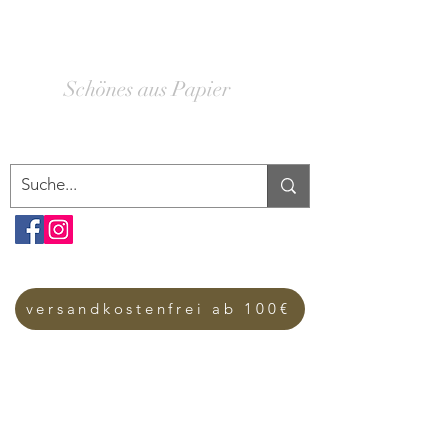
SCHACHTELWERK
Schönes aus Papier
versandkostenfrei ab 100€