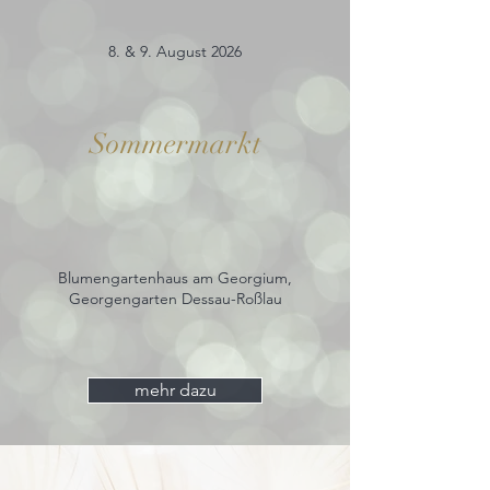
8. & 9. August 2026
Sommermarkt
Blumengartenhaus am Georgium,
Georgengarten Dessau-Roßlau
mehr dazu