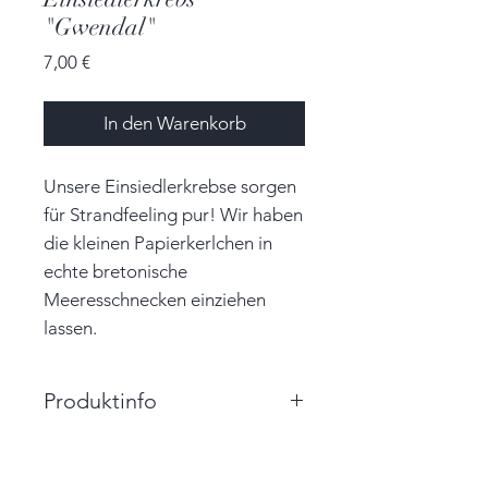
"Gwendal"
Preis
7,00 €
In den Warenkorb
Unsere Einsiedlerkrebse sorgen
für Strandfeeling pur! Wir haben
die kleinen Papierkerlchen in
echte bretonische
Meeresschnecken einziehen
lassen.
Produktinfo
Größe: 1,3cm x 0,8cm x 1,8cm
(BxHxT)