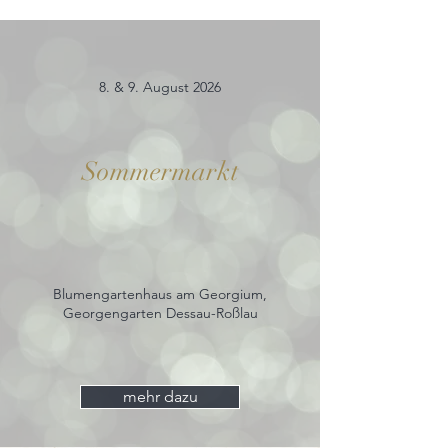
8. & 9. August 2026
Sommermarkt
Blumengartenhaus am Georgium,
Georgengarten Dessau-Roßlau
mehr dazu