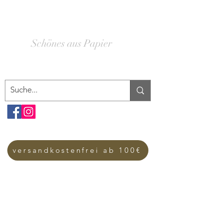
SCHACHTELWERK
Schönes aus Papier
versandkostenfrei ab 100€