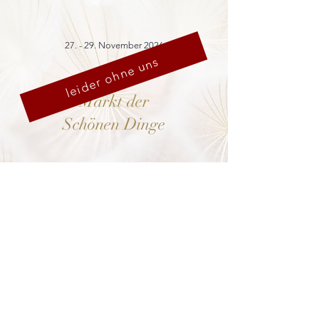
27. - 29. November 2026
leider ohne uns
Markt der
Schönen Dinge
Cranach-Hof,
Lutherstadt Wittenberg
mehr dazu