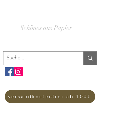
SCHACHTELWERK
Schönes aus Papier
versandkostenfrei ab 100€