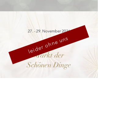
27. - 29. November 2026
leider ohne uns
Markt der
Schönen Dinge
Cranach-Hof,
Lutherstadt Wittenberg
mehr dazu