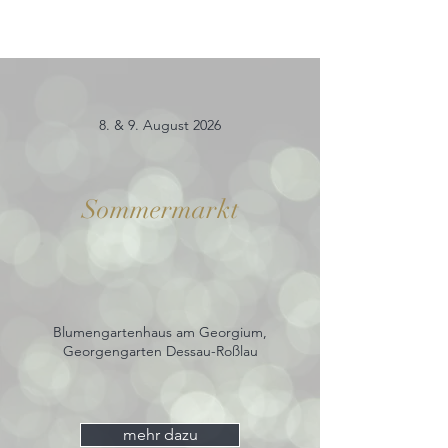
8. & 9. August 2026
Sommermarkt
Blumengartenhaus am Georgium,
Georgengarten Dessau-Roßlau
mehr dazu