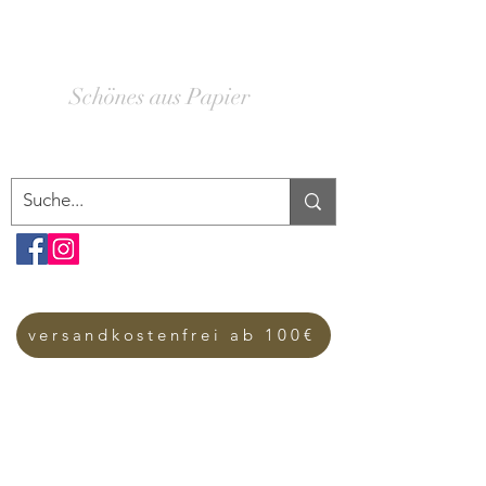
SCHACHTELWERK
Schönes aus Papier
versandkostenfrei ab 100€