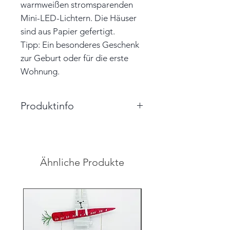
warmweißen stromsparenden
Mini-LED-Lichtern. Die Häuser
sind aus Papier gefertigt.
Tipp: Ein besonderes Geschenk
zur Geburt oder für die erste
Wohnung.
Produktinfo
Gesamtlänge: 120cm
Abstand zwischen erstem und
letztem Haus: 90cm
Ähnliche Produkte
Farbe: pink, rot
Material: Papier, Mini-LED-
Lichterkette
Unikat
Hinweis: Farben auf den