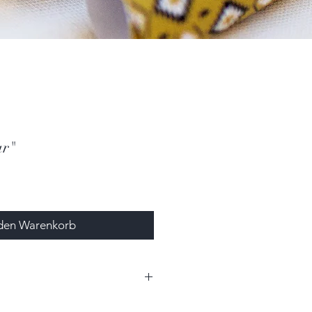
ar"
 den Warenkorb
0cm x 2,5cm (BxHxT)