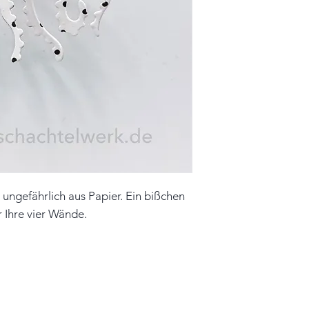
Farbe: weiß, schw
Material: Papier, 
Unikat
Hinweis: Farben 
leicht vom Origin
 ungefährlich aus Papier. Ein bißchen
 Ihre vier Wände.