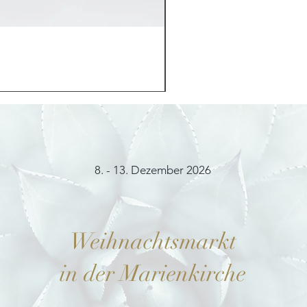
Möhrchenhase "Bunny"
Preis
12,00 €
8. - 13. Dezember 2026
Weihnachtsmarkt
in der Marienkirche