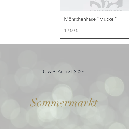
Möhrchenhase "Muckel"
Preis
12,00 €
8. & 9. August 2026
Sommermarkt