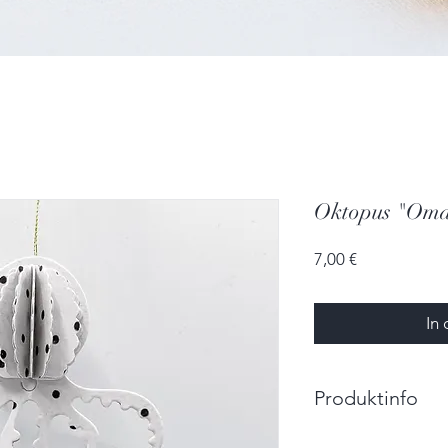
Oktopus "Om
Preis
7,00 €
In
Produktinfo
Größe: 7,0cm x 6,