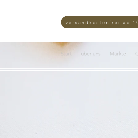
versandkostenfrei ab 1
Start
über uns
Märkte
O