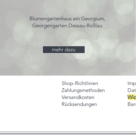
Blumengartenhaus am Georgium,
Georgengarten Dessau-Roßlau
mehr dazu
Shop-Richtlinien
Imp
Zahlungsmethoden
Dat
Versandkosten
Wid
Rücksendungen
Barr