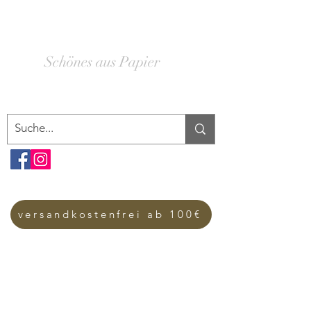
SCHACHTELWERK
Schönes aus Papier
versandkostenfrei ab 100€