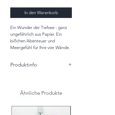
In den Warenkorb
Ein Wunder der Tiefsee - ganz
ungefährlich aus Papier. Ein
bißchen Abenteuer und
Meergefühl für Ihre vier Wände.
Produktinfo
Größe: 3,5cm x 3,5cm x 3,5cm
(BxHxT)
Farbe: weiß, rosa, dunkelblau
Ähnliche Produkte
Material: Papier, Garn
Unikat
Hinweis: Farben auf den
Abbildungen können leicht vom