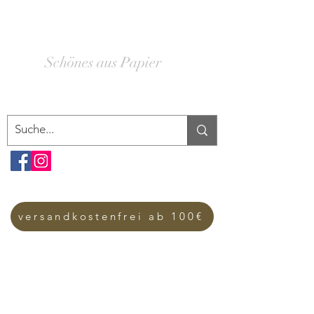
SCHACHTELWERK
Schönes aus Papier
versandkostenfrei ab 100€