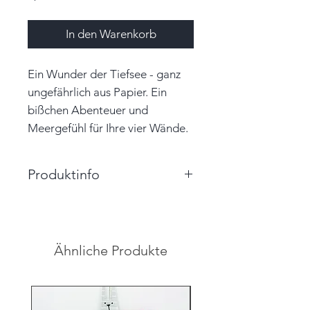
In den Warenkorb
Ein Wunder der Tiefsee - ganz
ungefährlich aus Papier. Ein
bißchen Abenteuer und
Meergefühl für Ihre vier Wände.
Produktinfo
Größe: 3,5cm x 3,5cm x 3,5cm
(BxHxT)
Farbe: kupfer, weiß
Ähnliche Produkte
Material: Papier, Garn
Unikat
Hinweis: Farben auf den
Abbildungen können leicht vom