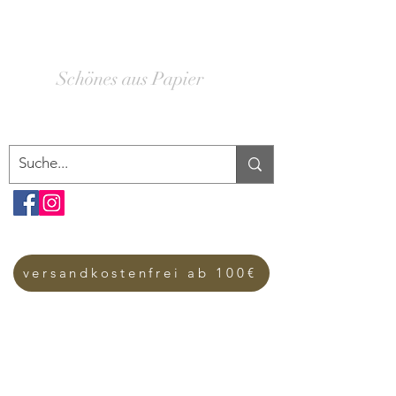
SCHACHTELWERK
Schönes aus Papier
versandkostenfrei ab 100€