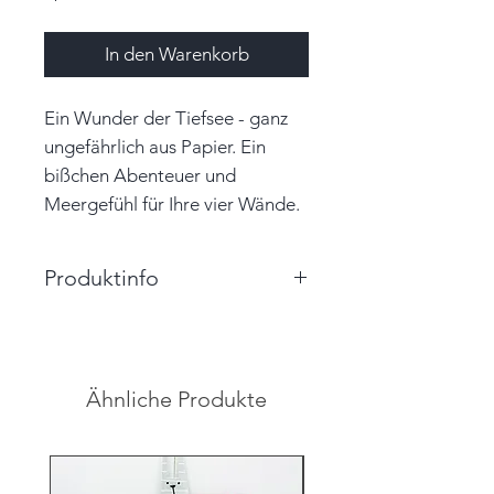
In den Warenkorb
Ein Wunder der Tiefsee - ganz
ungefährlich aus Papier. Ein
bißchen Abenteuer und
Meergefühl für Ihre vier Wände.
Produktinfo
Größe: 3,5cm x 3,5cm x 3,5cm
(BxHxT)
Farbe: mint
Ähnliche Produkte
Material: Papier, Garn
Unikat
Hinweis: Farben auf den
Abbildungen können leicht vom