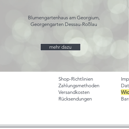
Blumengartenhaus am Georgium,
Georgengarten Dessau-Roßlau
mehr dazu
Shop-Richtlinien
Imp
Zahlungsmethoden
Dat
Versandkosten
Wid
Rücksendungen
Barr