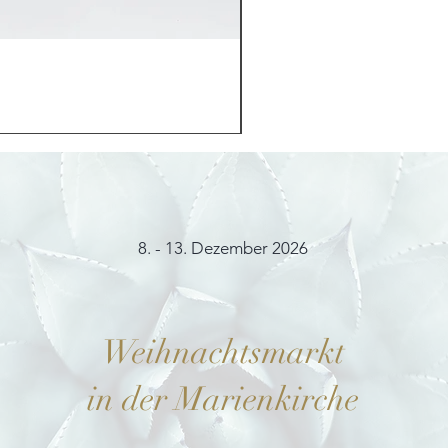
Möhrchenhase "Bunny"
Preis
12,00 €
8. - 13. Dezember 2026
Weihnachtsmarkt
in der Marienkirche