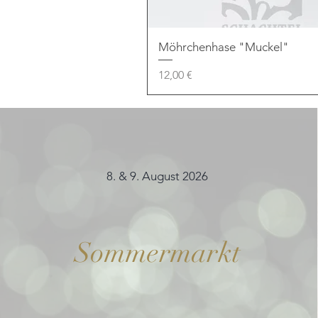
Möhrchenhase "Muckel"
Preis
12,00 €
8. & 9. August 2026
Sommermarkt