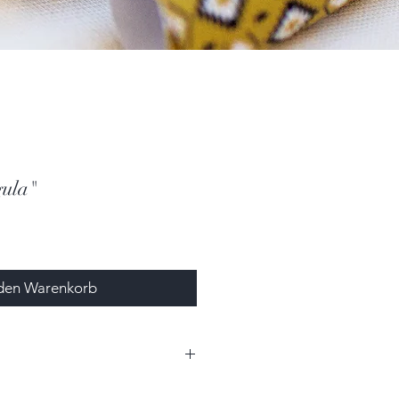
gula"
 den Warenkorb
0cm x 0,6cm (BxHxT)