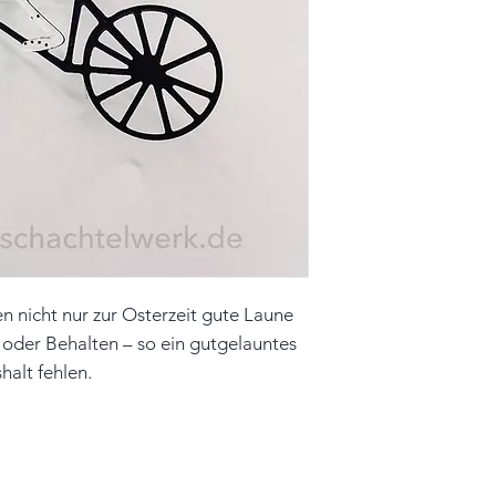
Farbe: weiß
, rot, 
Material: Papier,
Unikat
Hinweis: Farben 
leicht vom Origin
n nicht nur zur Osterzeit gute Laune
 oder Behalten – so ein gutgelauntes
halt fehlen.