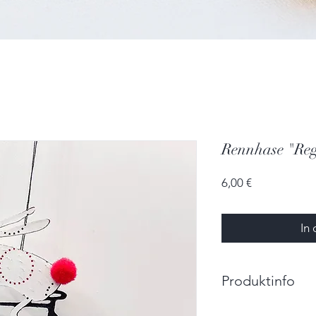
Rennhase "Re
Preis
6,00 €
In
Produktinfo
Größe: 8,0cm x 6,