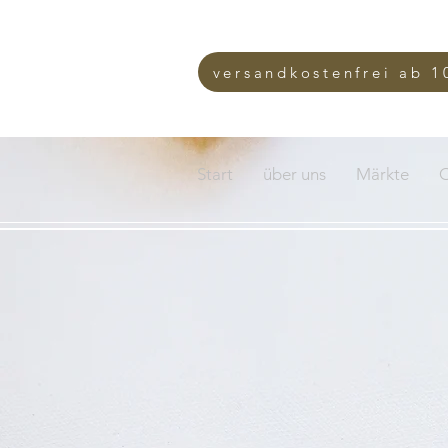
versandkostenfrei ab 1
Start
über uns
Märkte
O