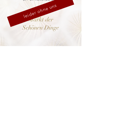
leider ohne uns
Markt der
Schönen Dinge
Cranach-Hof,
Lutherstadt Wittenberg
mehr dazu
8. - 13. Dezember 2026