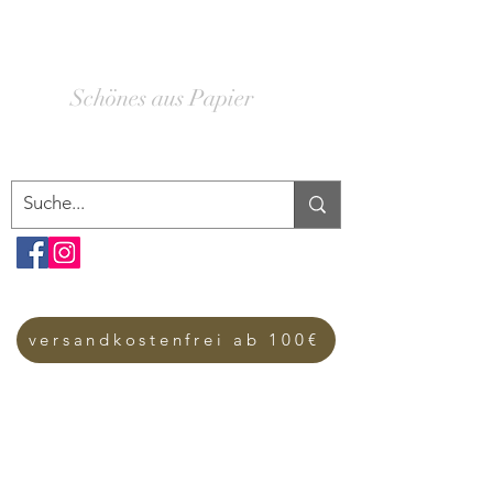
SCHACHTELWERK
Schönes aus Papier
versandkostenfrei ab 100€