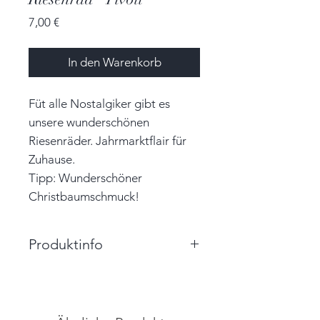
Preis
7,00 €
In den Warenkorb
Füt alle Nostalgiker gibt es
unsere wunderschönen
Riesenräder. Jahrmarktflair für
Zuhause.
Tipp: Wunderschöner
Christbaumschmuck!
Produktinfo
Größe: 7,0cm x 7,0cm x 0,7cm
(BxHxT)
Farbe: grau, weiß