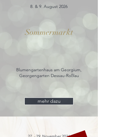
8. & 9. August 2026
Sommermarkt
Blumengartenhaus am Georgium,
Georgengarten Dessau-Roßlau
mehr dazu
27. - 29. November 2026