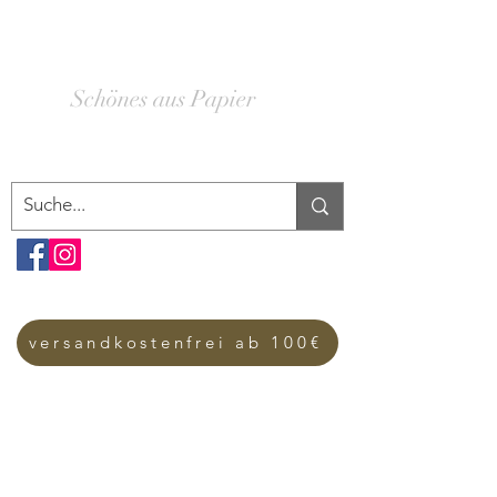
SCHACHTELWERK
Schönes aus Papier
versandkostenfrei ab 100€