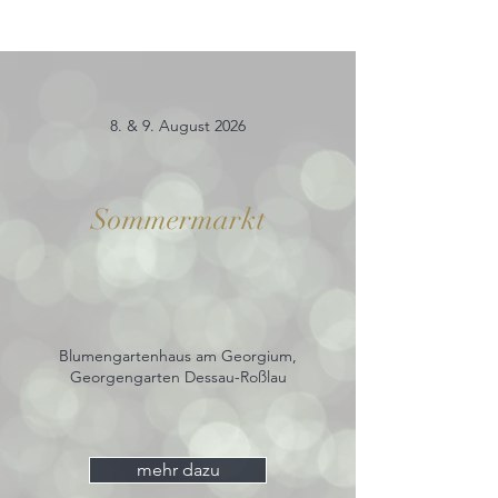
8. & 9. August 2026
Sommermarkt
Blumengartenhaus am Georgium,
Georgengarten Dessau-Roßlau
mehr dazu